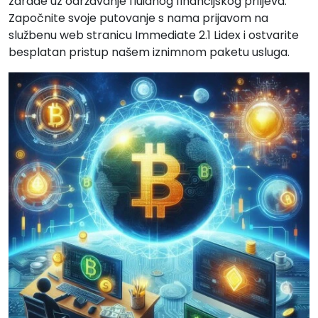
zarade uz održavanje fluidnog financijskog priljeva.
Započnite svoje putovanje s nama prijavom na
službenu web stranicu Immediate 2.1 Lidex i ostvarite
besplatan pristup našem iznimnom paketu usluga.