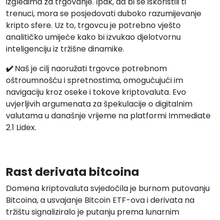
izgledima za trgovanje. Ipak, da bi se iskoristili ti
trenuci, mora se posjedovati duboko razumijevanje
kripto sfere. Uz to, trgovcu je potrebno vješto
analitičko umijeće kako bi izvukao djelotvornu
inteligenciju iz tržišne dinamike.
✔️
Naš je cilj naoružati trgovce potrebnom
oštroumnošću i spretnostima, omogućujući im
navigaciju kroz oseke i tokove kriptovaluta. Evo
uvjerljivih argumenata za špekulacije o digitalnim
valutama u današnje vrijeme na platformi Immediate
2.1 Lidex.
Rast derivata bitcoina
Domena kriptovaluta svjedočila je burnom putovanju
Bitcoina, a usvajanje Bitcoin ETF-ova i derivata na
tržištu signaliziralo je putanju prema lunarnim