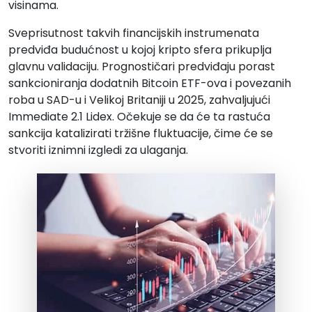
visinama.
Sveprisutnost takvih financijskih instrumenata
predviđa budućnost u kojoj kripto sfera prikuplja
glavnu validaciju. Prognostičari predviđaju porast
sankcioniranja dodatnih Bitcoin ETF-ova i povezanih
roba u SAD-u i Velikoj Britaniji u 2025, zahvaljujući
Immediate 2.1 Lidex. Očekuje se da će ta rastuća
sankcija katalizirati tržišne fluktuacije, čime će se
stvoriti iznimni izgledi za ulaganja.