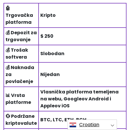
🤖
Trgovačka
Kripto
platforma
💰 Depozit za
$ 250
trgovanje
💰 Trošak
Slobodan
softvera
💰 Naknada
za
Nijedan
povlačenje
Vlasnička platforma temeljena
📊 Vrsta
na webu, Googleov Android i
platforme
Appleov iOS
💱 Podržane
BTC, LTC, ETH, BCH
kriptovalute
Croatian