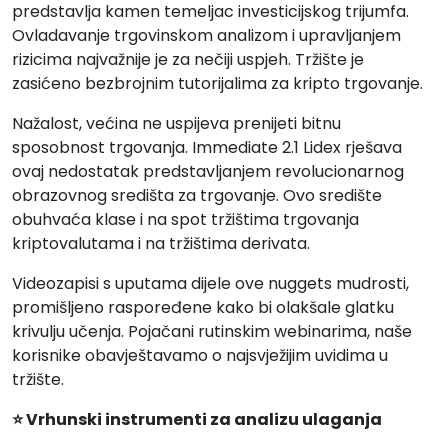
predstavlja kamen temeljac investicijskog trijumfa.
Ovladavanje trgovinskom analizom i upravljanjem
rizicima najvažnije je za nečiji uspjeh. Tržište je
zasićeno bezbrojnim tutorijalima za kripto trgovanje.
Nažalost, većina ne uspijeva prenijeti bitnu
sposobnost trgovanja. Immediate 2.1 Lidex rješava
ovaj nedostatak predstavljanjem revolucionarnog
obrazovnog središta za trgovanje. Ovo središte
obuhvaća klase i na spot tržištima trgovanja
kriptovalutama i na tržištima derivata.
Videozapisi s uputama dijele ove nuggets mudrosti,
promišljeno raspoređene kako bi olakšale glatku
krivulju učenja. Pojačani rutinskim webinarima, naše
korisnike obavještavamo o najsvježijim uvidima u
tržište.
⭐ Vrhunski instrumenti za analizu ulaganja