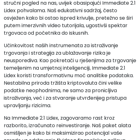
stručni pogled na nas, uvijek obasipajući Immediate 2.1
Lidex pohvalama. Naš edukativni sadržaj, često
osvježen kako bi ostao ispred krivulje, pretežno se širi
putem imerzivnih video tutorijala, ugostivši spektar
trgovaca od početnika do iskusnih.
Učinkovitost naših instrumenata za istraživanje
trgovanja i strategija za ublažavanje rizika je
neusporediva. Kao pokretači u rješenjima za trgovanje
temeljenim na umjetnoj inteligenciji, Immediate 2.1
Lidex koristi transformativnu moć analitike podataka.
Nestabilna priroda tržišta kriptovaluta čini velike
podatke neophodnima, ne samo za pronicljiva
istraživanja, već i za stvaranje utvrđenijeg pristupa
upravljanju rizicima.
Na Immediate 2.1 Lidex, zagovaramo rast kroz
razborito, izračunato reinvestiranje. Naš paket alata
osmišljen je kako bi maksimizirao potencijal vaše