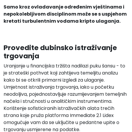
Samo kroz ovladavanje određenim vještinama i
nepokolebljivom disciplinom može se s uspjehom
kretati turbulentnim vodama kripto ulaganja.
Provedite dubinsko istraživanje
trgovanja
Uranjanje u financijska tržišta nadilazi puku šansu - to
je strateški pothvat koji zahtijeva temeljitu analizu
kako bi se otkrili primarni izgledi za ulaganje.
Umjetnost istraživanja trgovanja, iako u početku
neodoljiva, pojednostavljuje razumijevanjem temeljnih
načela i stručnosti u analitičkim instrumentima.
Korištenje sofisticiranih istraživačkih alata trećih
strana koje pruža platforma Immediate 2.1 Lidex
omogućuje vam da se uključite u pedantne upite o
trgovanju usmjerene na podatke.