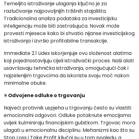
Temeljito istraživanje ulaganja ključno je za
razlučivanje najpovoljnijih tržišnih stajališta.
Tradicionalna analiza podataka za investicijsku
inteligenciju može biti zastrašujuća. Novak može
provesti mjesece kako bi shvatio nijanse investicijskog
istraživanja i izvršio profitabilne transakcije.
Immediate 2.1 Lidex iskorjenjuje ovu složenost alatima
koji pojednostavljuju cijeli istraživački proces. Naši alati
usavršavaju tehnička istraživanja, omogućujući čak i
najzelenijim trgovcima da iskoriste svoju moć nakon
minimalne obuke.
⭐ Odvojene odluke o trgovanju
Najveći protivnik uspjeha u trgovanju često su vlastiti
emocionalni odgovori. Odluke potaknute emocijama
uvijek kulminiraju financijskim gubitkom. Trgovac mora
ulagati u emocionalnu disciplinu. Mehanizmi kao što su
Stop Loss i Take Profit ključni su u tom pogledu, a