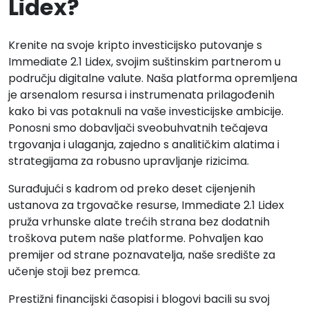
Lidex?
Krenite na svoje kripto investicijsko putovanje s
Immediate 2.1 Lidex, svojim suštinskim partnerom u
području digitalne valute. Naša platforma opremljena
je arsenalom resursa i instrumenata prilagođenih
kako bi vas potaknuli na vaše investicijske ambicije.
Ponosni smo dobavljači sveobuhvatnih tečajeva
trgovanja i ulaganja, zajedno s analitičkim alatima i
strategijama za robusno upravljanje rizicima.
Surađujući s kadrom od preko deset cijenjenih
ustanova za trgovačke resurse, Immediate 2.1 Lidex
pruža vrhunske alate trećih strana bez dodatnih
troškova putem naše platforme. Pohvaljen kao
premijer od strane poznavatelja, naše središte za
učenje stoji bez premca.
Prestižni financijski časopisi i blogovi bacili su svoj