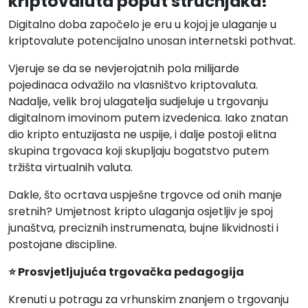
kriptovaluta poput stručnjaka!
Digitalno doba započelo je eru u kojoj je ulaganje u
kriptovalute potencijalno unosan internetski pothvat.
Vjeruje se da se nevjerojatnih pola milijarde
pojedinaca odvažilo na vlasništvo kriptovaluta.
Nadalje, velik broj ulagatelja sudjeluje u trgovanju
digitalnom imovinom putem izvedenica. Iako znatan
dio kripto entuzijasta ne uspije, i dalje postoji elitna
skupina trgovaca koji skupljaju bogatstvo putem
tržišta virtualnih valuta.
Dakle, što ocrtava uspješne trgovce od onih manje
sretnih? Umjetnost kripto ulaganja osjetljiv je spoj
junaštva, preciznih instrumenata, bujne likvidnosti i
postojane discipline.
⭐ Prosvjetljujuća trgovačka pedagogija
Krenuti u potragu za vrhunskim znanjem o trgovanju