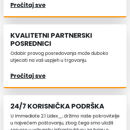
Pročitaj sve
KVALITETNI PARTNERSKI
POSREDNICI
Odabir pravog posredovanja može duboko
utjecati na vaš uspjeh u trgovanju.
Pročitaj sve
24/7 KORISNIČKA PODRŠKA
U Immediate 2.1 Lidex_, držimo naše pokrovitelje
u najvećem poštovanju, zbog čega smo uložili
resurse u vrhunsku infrastrukturu za brigu o