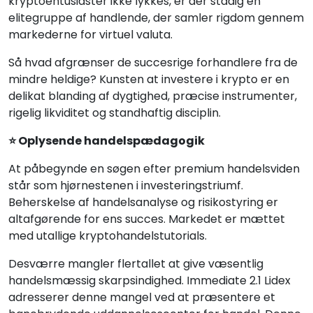
kryptoentusiaster ikke lykkes, er der stadig en
elitegruppe af handlende, der samler rigdom gennem
markederne for virtuel valuta.
Så hvad afgrænser de succesrige forhandlere fra de
mindre heldige? Kunsten at investere i krypto er en
delikat blanding af dygtighed, præcise instrumenter,
rigelig likviditet og standhaftig disciplin.
⭐ Oplysende handelspædagogik
At påbegynde en søgen efter premium handelsviden
står som hjørnestenen i investeringstriumf.
Beherskelse af handelsanalyse og risikostyring er
altafgørende for ens succes. Markedet er mættet
med utallige kryptohandelstutorials.
Desværre mangler flertallet at give væsentlig
handelsmæssig skarpsindighed. Immediate 2.1 Lidex
adresserer denne mangel ved at præsentere et