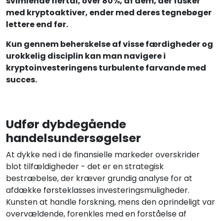
svimlende flertal, over 80%, af dem, der fusker
med kryptoaktiver, ender med deres tegnebøger
lettere end før.
Kun gennem beherskelse af visse færdigheder og
urokkelig disciplin kan man navigere i
kryptoinvesteringens turbulente farvande med
succes.
Udfør dybdegående
handelsundersøgelser
At dykke ned i de finansielle markeder overskrider
blot tilfældigheder - det er en strategisk
bestræbelse, der kræver grundig analyse for at
afdække førsteklasses investeringsmuligheder.
Kunsten at handle forskning, mens den oprindeligt var
overvældende, forenkles med en forståelse af