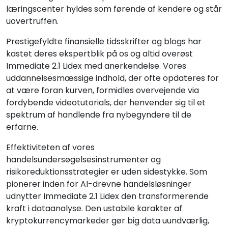
læringscenter hyldes som førende af kendere og står
uovertruffen.
Prestigefyldte finansielle tidsskrifter og blogs har
kastet deres ekspertblik på os og altid overøst
Immediate 2.1 Lidex med anerkendelse. Vores
uddannelsesmæssige indhold, der ofte opdateres for
at være foran kurven, formidles overvejende via
fordybende videotutorials, der henvender sig til et
spektrum af handlende fra nybegyndere til de
erfarne.
Effektiviteten af vores
handelsundersøgelsesinstrumenter og
risikoreduktionsstrategier er uden sidestykke. Som
pionerer inden for AI-drevne handelsløsninger
udnytter Immediate 2.1 Lidex den transformerende
kraft i dataanalyse. Den ustabile karakter af
kryptokurrencymarkeder gør big data uundværlig,