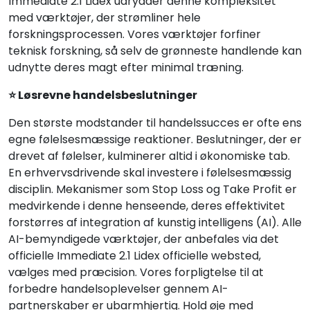
Immediate 2.1 Lidex udrydder denne kompleksitet
med værktøjer, der strømliner hele
forskningsprocessen. Vores værktøjer forfiner
teknisk forskning, så selv de grønneste handlende kan
udnytte deres magt efter minimal træning.
⭐ Løsrevne handelsbeslutninger
Den største modstander til handelssucces er ofte ens
egne følelsesmæssige reaktioner. Beslutninger, der er
drevet af følelser, kulminerer altid i økonomiske tab.
En erhvervsdrivende skal investere i følelsesmæssig
disciplin. Mekanismer som Stop Loss og Take Profit er
medvirkende i denne henseende, deres effektivitet
forstørres af integration af kunstig intelligens (AI). Alle
AI-bemyndigede værktøjer, der anbefales via det
officielle Immediate 2.1 Lidex officielle websted,
vælges med præcision. Vores forpligtelse til at
forbedre handelsoplevelser gennem AI-
partnerskaber er ubarmhjertig. Hold øje med