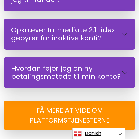
Opkræver Immediate 2.1 Lidex
gebyrer for inaktive konti?
Hvordan føjer jeg en ny
betalingsmetode til min konto?
FÅ MERE AT VIDE OM
PLATFORMSTJENESTERNE
Danish