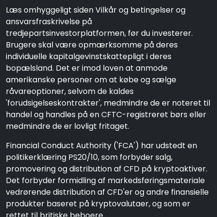
Læs omhyggeligt siden Vilkår og betingelser og
ansvarsfraskrivelse på
tredjepartsinvestorplatformen, før du investerer.
Brugere skal være opmærksomme på deres
individuelle kapitalgevinstskattepligt i deres
bopælsland. Det er imod loven at anmode
amerikanske personer om at købe og sælge
råvareoptioner, selvom de kaldes
'forudsigelseskontrakter', medmindre de er noteret til
handel og handles på en CFTC-registreret børs eller
medmindre de er lovligt fritaget.
Financial Conduct Authority ('FCA') har udstedt en
politikerklæring PS20/10, som forbyder salg,
promovering og distribution af CFD på kryptoaktiver.
Det forbyder formidling af markedsføringsmateriale
vedrørende distribution af CFD'er og andre finansielle
produkter baseret på kryptovalutaer, og som er
rettet til britiske beboere