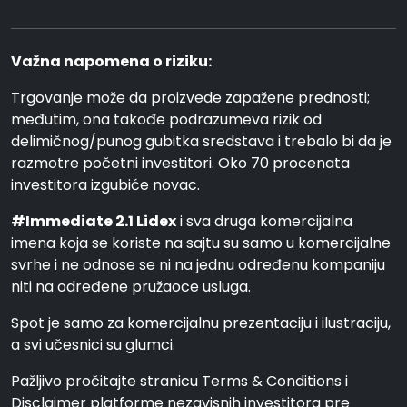
Važna napomena o riziku:
Trgovanje može da proizvede zapažene prednosti;
međutim, ona takođe podrazumeva rizik od
delimičnog/punog gubitka sredstava i trebalo bi da je
razmotre početni investitori. Oko 70 procenata
investitora izgubiće novac.
#Immediate 2.1 Lidex
i sva druga komercijalna
imena koja se koriste na sajtu su samo u komercijalne
svrhe i ne odnose se ni na jednu određenu kompaniju
niti na određene pružaoce usluga.
Spot je samo za komercijalnu prezentaciju i ilustraciju,
a svi učesnici su glumci.
Pažljivo pročitajte stranicu Terms & Conditions i
Disclaimer platforme nezavisnih investitora pre