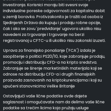
investiranja. Korisnici moraju biti svesni svoje
individualne poreske odgovornosti za kapitalnu dobit
u zemlji boravka. Protivzakonito je tražiti od osoba iz
Sjedinjenih Država da kupuju i prodaju robne opcije,
čak i ako se zovu 'predviđanje' ugovora ukoliko nisu
navedeni za trgovanje i trgovanje na berzi
registrovanoj u CFTC-u ili ukoliko nisu zakonski izuzeti.
Uprava za finansijsko ponašanje ('FCA') izdala je
saopštenje o politici PS20/10, koje zabranjuje prodaju,
promociju i distribuciju CFD-a na kripto sredstva.
Zabranjuje se širenje marketinških materijala koji se
odnose na distribuciju CFD-a i drugih finansijskih
proizvoda zasnovanih na kriptokurencijama i koji su
upućeni stanovnicima Velike Britanije
Ostavljajući vaše lične podatke ovde dajete
saglasnost i omogućavate nam da delimo vaše lične
podatke sa trećim licima koja pružaju usluge