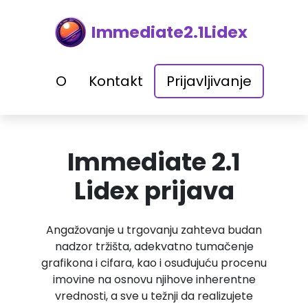
Immediate2.1Lidex
O
Kontakt
Prijavljivanje
Immediate 2.1
Lidex prijava
Angažovanje u trgovanju zahteva budan
nadzor tržišta, adekvatno tumačenje
grafikona i cifara, kao i osuđujuću procenu
imovine na osnovu njihove inherentne
vrednosti, a sve u težnji da realizujete