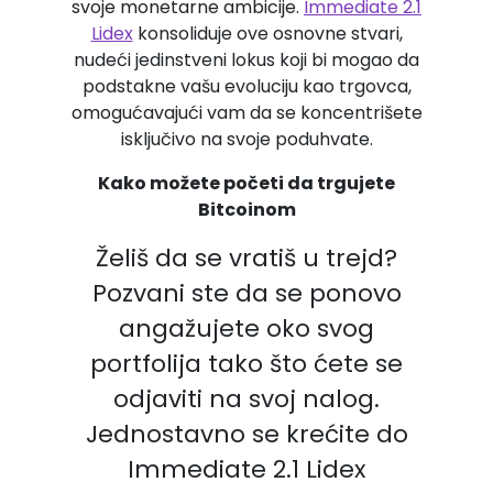
svoje monetarne ambicije.
Immediate 2.1
Lidex
konsoliduje ove osnovne stvari,
nudeći jedinstveni lokus koji bi mogao da
podstakne vašu evoluciju kao trgovca,
omogućavajući vam da se koncentrišete
isključivo na svoje poduhvate.
Kako možete početi da trgujete
Bitcoinom
Želiš da se vratiš u trejd?
Pozvani ste da se ponovo
angažujete oko svog
portfolija tako što ćete se
odjaviti na svoj nalog.
Jednostavno se krećite do
Immediate 2.1 Lidex