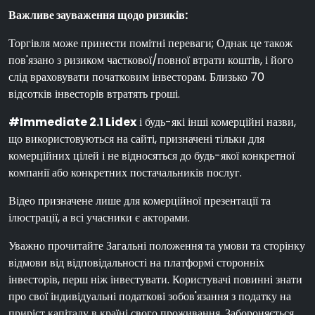
Важливе зауваження щодо ризиків:
Торгівля може принести помітні переваги; Однак це також
пов'язано з ризиком часткової/повної втрати коштів, і його
слід враховувати початковим інвесторам. Близько 70
відсотків інвесторів втратять гроші.
#Immediate 2.1 Lidex
і будь-які інші комерційні назви,
що використовуються на сайті, призначені тільки для
комерційних цілей і не відносяться до будь-якої конкретної
компанії або конкретних постачальників послуг.
Відео призначене лише для комерційної презентації та
ілюстрації, а всі учасники є акторами.
Уважно прочитайте Загальні положення та умови та сторінку
відмови від відповідальності на платформі сторонніх
інвесторів, перш ніж інвестувати. Користувачі повинні знати
про свої індивідуальні податкові зобов'язання з податку на
приріст капіталу в країні свого проживання. Забороняється