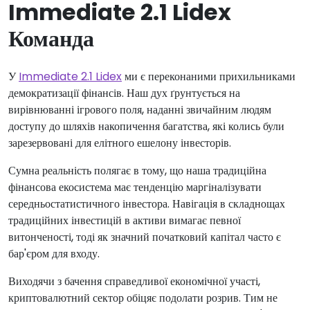
Immediate 2.1 Lidex
Команда
У
Immediate 2.1 Lidex
ми є переконаними прихильниками
демократизації фінансів. Наш дух ґрунтується на
вирівнюванні ігрового поля, наданні звичайним людям
доступу до шляхів накопичення багатства, які колись були
зарезервовані для елітного ешелону інвесторів.
Сумна реальність полягає в тому, що наша традиційна
фінансова екосистема має тенденцію маргіналізувати
середньостатистичного інвестора. Навігація в складнощах
традиційних інвестицій в активи вимагає певної
витонченості, тоді як значний початковий капітал часто є
бар'єром для входу.
Виходячи з бачення справедливої економічної участі,
криптовалютний сектор обіцяє подолати розрив. Тим не